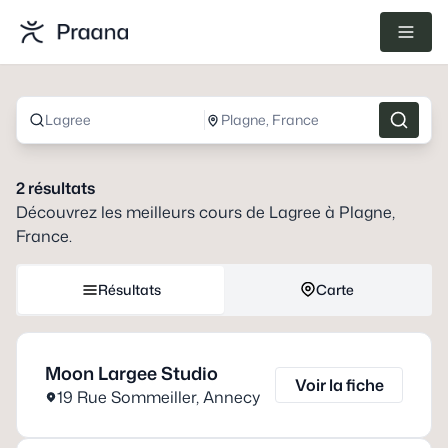
Lagree
Plagne, France
2
résultats
Découvrez les meilleurs cours de
Lagree
à
Plagne,
France
.
Résultats
Carte
Moon Largee Studio
Voir la fiche
19 Rue Sommeiller
,
Annecy