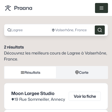
Lagree
Valserhône, France
2
résultats
Découvrez les meilleurs cours de
Lagree
à
Valserhône,
France
.
Résultats
Carte
Moon Largee Studio
Voir la fiche
19 Rue Sommeiller
,
Annecy