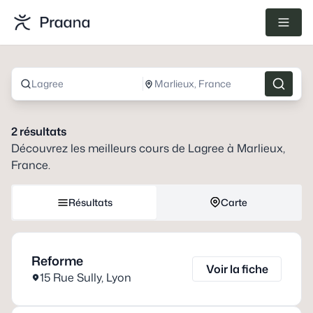
Lagree
Marlieux, France
2
résultats
Découvrez les meilleurs cours de
Lagree
à
Marlieux,
France
.
Résultats
Carte
Reforme
Voir la fiche
15 Rue Sully
,
Lyon