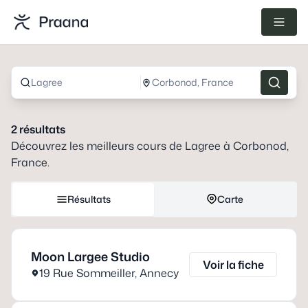
Lagree
Corbonod, France
2
résultats
Découvrez les meilleurs cours de
Lagree
à
Corbonod,
France
.
Résultats
Carte
Moon Largee Studio
Voir la fiche
19 Rue Sommeiller
,
Annecy