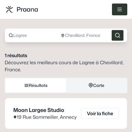
Lagree
Chevillard, France
1
résultats
Découvrez les meilleurs cours de
Lagree
à
Chevillard,
France
.
Résultats
Carte
Moon Largee Studio
Voir la fiche
19 Rue Sommeiller
,
Annecy