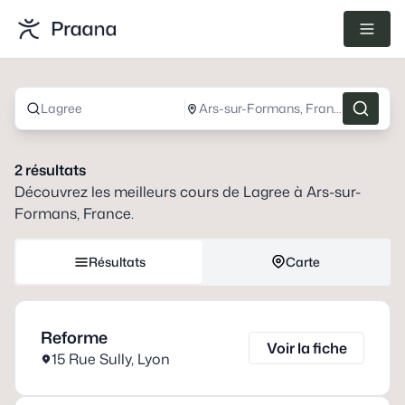
Lagree
Ars-sur-Formans, France
2
résultats
Découvrez les meilleurs cours de
Lagree
à
Ars-sur-
Formans, France
.
Résultats
Carte
Reforme
Voir la fiche
15 Rue Sully
,
Lyon