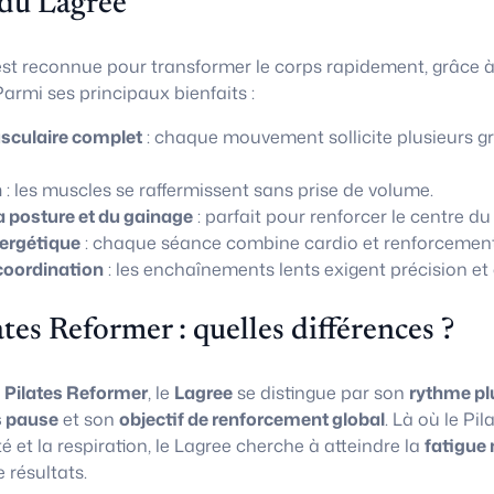
 du Lagree
st reconnue pour transformer le corps rapidement, grâce 
armi ses principaux bienfaits :
culaire complet
: chaque mouvement sollicite plusieurs g
n
: les muscles se raffermissent sans prise de volume.
a posture et du gainage
: parfait pour renforcer le centre du
ergétique
: chaque séance combine cardio et renforcement
coordination
: les enchaînements lents exigent précision et 
ates Reformer : quelles différences ?
u
Pilates Reformer
, le
Lagree
se distingue par son
rythme pl
 pause
et son
objectif de renforcement global
. Là où le Pi
té et la respiration, le Lagree cherche à atteindre la
fatigue 
résultats.