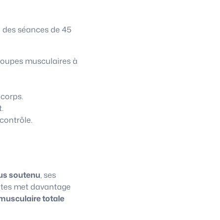
à des séances de 45
roupes musculaires à
 corps.
.
contrôle.
us soutenu
, ses
lates met davantage
musculaire totale