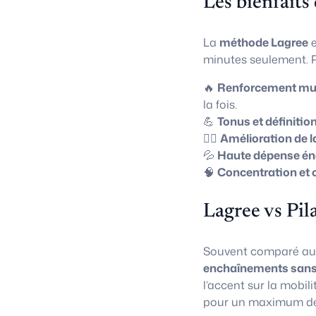
Les bienfaits
La
méthode Lagree
e
minutes seulement. P
🔥
Renforcement mus
la fois.
💪
Tonus et définitio
🧘‍♀️
Amélioration de l
💦
Haute dépense én
🧠
Concentration et 
Lagree vs Pil
Souvent comparé a
enchaînements sans
l’accent sur la mobili
pour un maximum de 