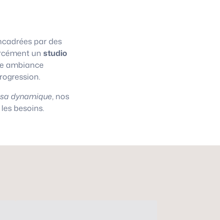
cadrées par des
 forcément un
studio
une ambiance
progression.
asa dynamique
, nos
les besoins.