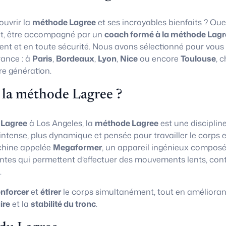
uvrir la
méthode Lagree
et ses incroyables bienfaits ? Que
t, être accompagné par un
coach formé à la méthode Lagr
ent et en toute sécurité. Nous avons sélectionné pour vous
rance : à
Paris
,
Bordeaux
,
Lyon
,
Nice
ou encore
Toulouse
, 
re génération.
 la méthode Lagree ?
 Lagree
à Los Angeles, la
méthode Lagree
est une disciplin
 intense, plus dynamique et pensée pour travailler le corps e
chine appelée
Megaformer
, un appareil ingénieux composé
ntes qui permettent d’effectuer des mouvements lents, con
.
enforcer
et
étirer
le corps simultanément, tout en amélioran
ire
et la
stabilité du tronc
.