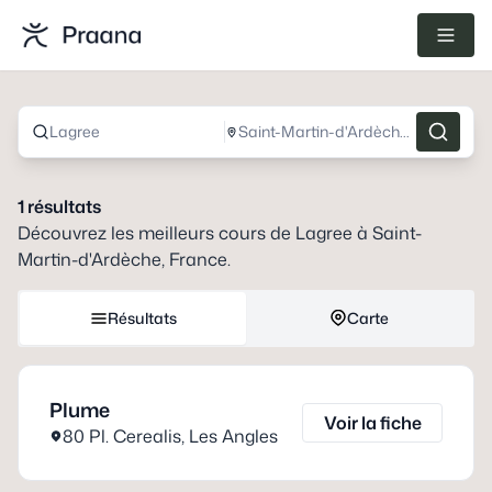
Lagree
Saint-Martin-d'Ardèche, France
1
résultats
Découvrez les meilleurs cours de
Lagree
à
Saint-
Martin-d'Ardèche, France
.
Résultats
Carte
Plume
Voir la fiche
80 Pl. Cerealis
,
Les Angles