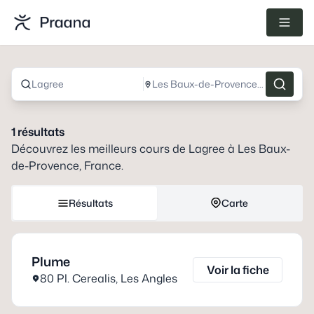
Lagree
Les Baux-de-Provence, France
1
résultats
Découvrez les meilleurs cours de
Lagree
à
Les Baux-
de-Provence, France
.
Résultats
Carte
Plume
Voir la fiche
80 Pl. Cerealis
,
Les Angles