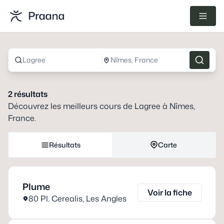
Lagree
Nîmes, France
2
résultats
Découvrez les meilleurs cours de
Lagree
à
Nîmes,
France
.
Résultats
Carte
Plume
Voir la fiche
80 Pl. Cerealis
,
Les Angles