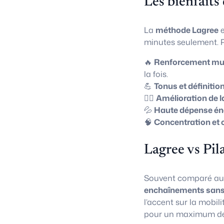
Les bienfaits
La
méthode Lagree
e
minutes seulement. P
🔥
Renforcement mus
la fois.
💪
Tonus et définitio
🧘‍♀️
Amélioration de l
💦
Haute dépense én
🧠
Concentration et 
Lagree vs Pil
Souvent comparé a
enchaînements sans
l’accent sur la mobili
pour un maximum de 