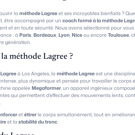
uvrir la
méthode Lagree
et ses incroyables bienfaits ? Que
t, être accompagné par un
coach formé à la méthode Lagr
ent et en toute sécurité. Nous avons sélectionné pour vous
rance : à
Paris
,
Bordeaux
,
Lyon
,
Nice
ou encore
Toulouse
, 
re génération.
 la méthode Lagree ?
 Lagree
à Los Angeles, la
méthode Lagree
est une disciplin
 intense, plus dynamique et pensée pour travailler le corps e
chine appelée
Megaformer
, un appareil ingénieux composé
ntes qui permettent d’effectuer des mouvements lents, con
.
enforcer
et
étirer
le corps simultanément, tout en amélioran
ire
et la
stabilité du tronc
.