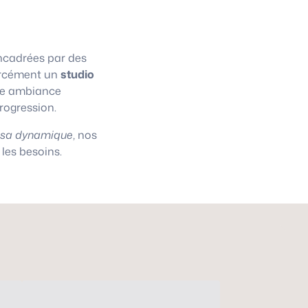
cadrées par des
 forcément un
studio
une ambiance
progression.
asa dynamique
, nos
les besoins.