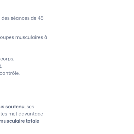
à des séances de 45
roupes musculaires à
 corps.
.
contrôle.
us soutenu
, ses
lates met davantage
musculaire totale