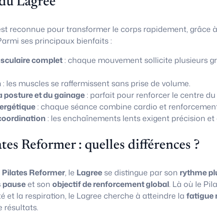
 du Lagree
st reconnue pour transformer le corps rapidement, grâce 
armi ses principaux bienfaits :
culaire complet
: chaque mouvement sollicite plusieurs g
n
: les muscles se raffermissent sans prise de volume.
a posture et du gainage
: parfait pour renforcer le centre du
ergétique
: chaque séance combine cardio et renforcement
coordination
: les enchaînements lents exigent précision et 
ates Reformer : quelles différences ?
u
Pilates Reformer
, le
Lagree
se distingue par son
rythme pl
 pause
et son
objectif de renforcement global
. Là où le Pi
té et la respiration, le Lagree cherche à atteindre la
fatigue 
résultats.