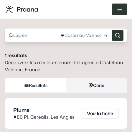
Lagree
Castelnau-Valence, France
1
résultats
Découvrez les meilleurs cours de
Lagree
à
Castelnau-
Valence, France
.
Résultats
Carte
Plume
Voir la fiche
80 Pl. Cerealis
,
Les Angles