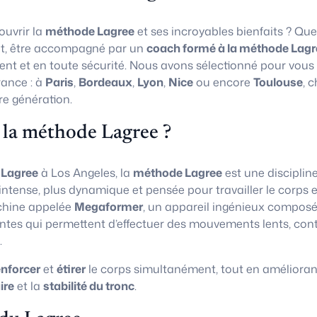
uvrir la
méthode Lagree
et ses incroyables bienfaits ? Que
t, être accompagné par un
coach formé à la méthode Lagr
ent et en toute sécurité. Nous avons sélectionné pour vous
rance : à
Paris
,
Bordeaux
,
Lyon
,
Nice
ou encore
Toulouse
, 
re génération.
 la méthode Lagree ?
 Lagree
à Los Angeles, la
méthode Lagree
est une disciplin
 intense, plus dynamique et pensée pour travailler le corps e
chine appelée
Megaformer
, un appareil ingénieux composé
ntes qui permettent d’effectuer des mouvements lents, con
.
enforcer
et
étirer
le corps simultanément, tout en amélioran
ire
et la
stabilité du tronc
.