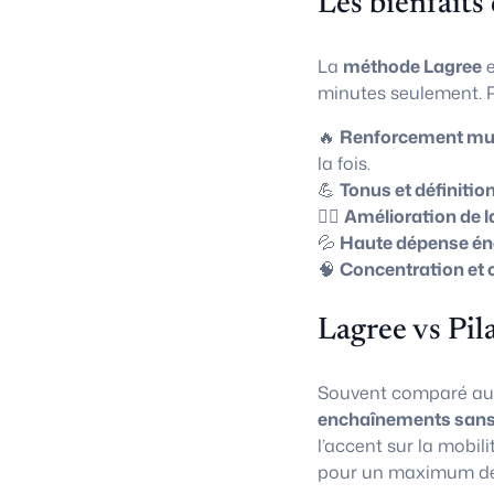
Les bienfaits
La
méthode Lagree
e
minutes seulement. P
🔥
Renforcement mus
la fois.
💪
Tonus et définitio
🧘‍♀️
Amélioration de l
💦
Haute dépense én
🧠
Concentration et 
Lagree vs Pil
Souvent comparé a
enchaînements sans
l’accent sur la mobili
pour un maximum de 