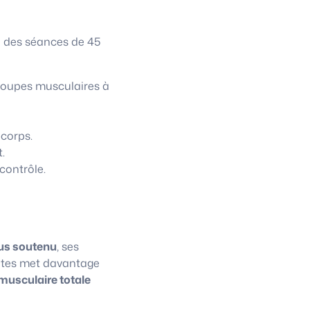
à des séances de 45
roupes musculaires à
 corps.
.
contrôle.
us soutenu
, ses
lates met davantage
musculaire totale