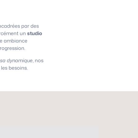
cadrées par des
 forcément un
studio
une ambiance
progression.
asa dynamique
, nos
les besoins.