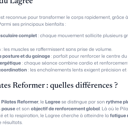
 du Lagree
st reconnue pour transformer le corps rapidement, grâce 
armi ses principaux bienfaits :
culaire complet
: chaque mouvement sollicite plusieurs g
n
: les muscles se raffermissent sans prise de volume.
a posture et du gainage
: parfait pour renforcer le centre du
ergétique
: chaque séance combine cardio et renforcement
coordination
: les enchaînements lents exigent précision et 
ates Reformer : quelles différences ?
u
Pilates Reformer
, le
Lagree
se distingue par son
rythme pl
 pause
et son
objectif de renforcement global
. Là où le Pi
té et la respiration, le Lagree cherche à atteindre la
fatigue 
résultats.