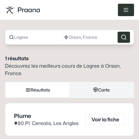
Lagree
Orsan, France
1
résultats
Découvrez les meilleurs cours de
Lagree
à
Orsan,
France
.
Résultats
Carte
Plume
Voir la fiche
80 Pl. Cerealis
,
Les Angles