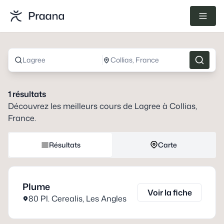
Lagree
Collias, France
1
résultats
Découvrez les meilleurs cours de
Lagree
à
Collias,
France
.
Résultats
Carte
Plume
Voir la fiche
80 Pl. Cerealis
,
Les Angles