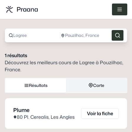
Lagree
Pouzilhac, France
1
résultats
Découvrez les meilleurs cours de
Lagree
à
Pouzilhac,
France
.
Résultats
Carte
Plume
Voir la fiche
80 Pl. Cerealis
,
Les Angles