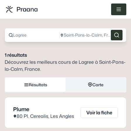
Lagree
Saint-Pons-la-Calm, France
1
résultats
Découvrez les meilleurs cours de
Lagree
à
Saint-Pons-
la-Calm, France
.
Résultats
Carte
Plume
Voir la fiche
80 Pl. Cerealis
,
Les Angles