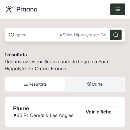
Lagree
Saint-Hippolyte-de-Caton, France
1
résultats
Découvrez les meilleurs cours de
Lagree
à
Saint-
Hippolyte-de-Caton, France
.
Résultats
Carte
Plume
Voir la fiche
80 Pl. Cerealis
,
Les Angles