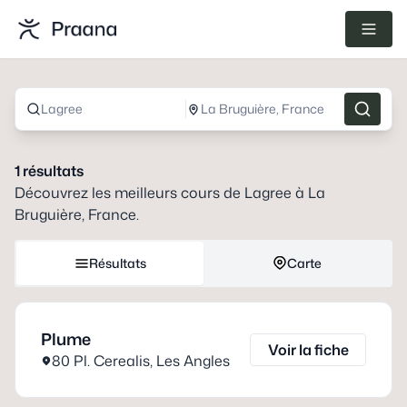
Lagree
La Bruguière, France
1
résultats
Découvrez les meilleurs cours de
Lagree
à
La
Bruguière, France
.
Résultats
Carte
Plume
Voir la fiche
80 Pl. Cerealis
,
Les Angles