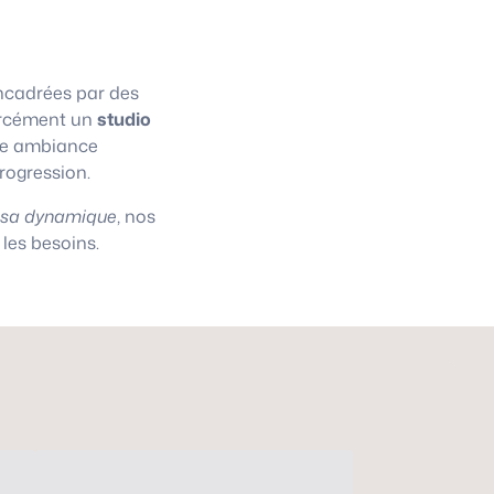
cadrées par des
 forcément un
studio
une ambiance
progression.
asa dynamique
, nos
les besoins.