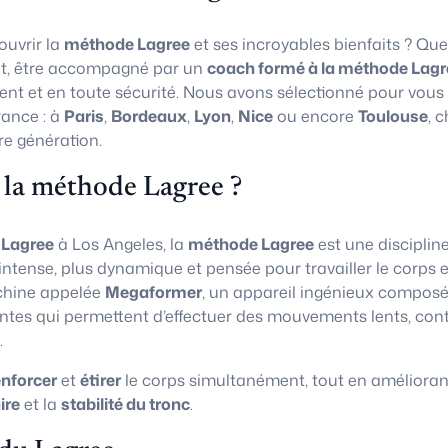
uvrir la
méthode Lagree
et ses incroyables bienfaits ? Que
t, être accompagné par un
coach formé à la méthode Lagr
ent et en toute sécurité. Nous avons sélectionné pour vous
rance : à
Paris
,
Bordeaux
,
Lyon
,
Nice
ou encore
Toulouse
, 
re génération.
 la méthode Lagree ?
 Lagree
à Los Angeles, la
méthode Lagree
est une disciplin
 intense, plus dynamique et pensée pour travailler le corps e
chine appelée
Megaformer
, un appareil ingénieux composé
ntes qui permettent d’effectuer des mouvements lents, con
.
enforcer
et
étirer
le corps simultanément, tout en amélioran
ire
et la
stabilité du tronc
.