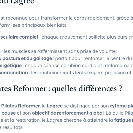
 du Lagree
st reconnue pour transformer le corps rapidement, grâce 
armi ses principaux bienfaits :
culaire complet
: chaque mouvement sollicite plusieurs g
n
: les muscles se raffermissent sans prise de volume.
a posture et du gainage
: parfait pour renforcer le centre du
ergétique
: chaque séance combine cardio et renforcement
coordination
: les enchaînements lents exigent précision et 
ates Reformer : quelles différences ?
u
Pilates Reformer
, le
Lagree
se distingue par son
rythme pl
 pause
et son
objectif de renforcement global
. Là où le Pi
té et la respiration, le Lagree cherche à atteindre la
fatigue 
résultats.