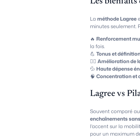
Les bienfaits
La
méthode Lagree
e
minutes seulement. P
🔥
Renforcement mus
la fois.
💪
Tonus et définitio
🧘‍♀️
Amélioration de l
💦
Haute dépense én
🧠
Concentration et 
Lagree vs Pil
Souvent comparé a
enchaînements sans
l’accent sur la mobili
pour un maximum de 