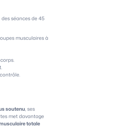
à des séances de 45
roupes musculaires à
 corps.
.
contrôle.
us soutenu
, ses
lates met davantage
musculaire totale