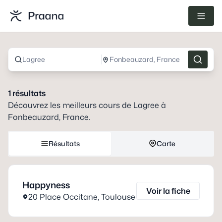
Lagree
Fonbeauzard, France
1
résultats
Découvrez les meilleurs cours de
Lagree
à
Fonbeauzard, France
.
Résultats
Carte
Happyness
Voir la fiche
20 Place Occitane
,
Toulouse