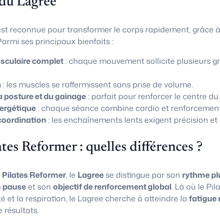
 du Lagree
st reconnue pour transformer le corps rapidement, grâce 
armi ses principaux bienfaits :
culaire complet
: chaque mouvement sollicite plusieurs g
n
: les muscles se raffermissent sans prise de volume.
a posture et du gainage
: parfait pour renforcer le centre du
ergétique
: chaque séance combine cardio et renforcement
coordination
: les enchaînements lents exigent précision et 
ates Reformer : quelles différences ?
u
Pilates Reformer
, le
Lagree
se distingue par son
rythme pl
 pause
et son
objectif de renforcement global
. Là où le Pi
té et la respiration, le Lagree cherche à atteindre la
fatigue 
résultats.