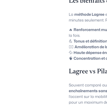
Les bienfaits
La
méthode Lagree
e
minutes seulement. P
🔥
Renforcement mus
la fois.
💪
Tonus et définitio
🧘‍♀️
Amélioration de l
💦
Haute dépense én
🧠
Concentration et 
Lagree vs Pil
Souvent comparé a
enchaînements sans
l’accent sur la mobili
pour un maximum de 