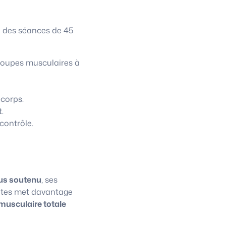
à des séances de 45
roupes musculaires à
 corps.
.
contrôle.
us soutenu
, ses
lates met davantage
musculaire totale