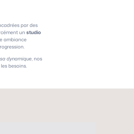
cadrées par des
 forcément un
studio
une ambiance
progression.
asa dynamique
, nos
les besoins.