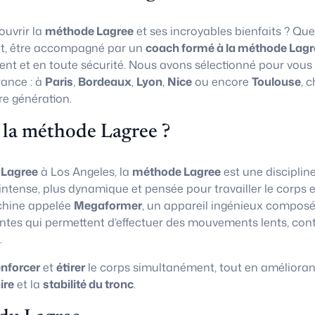
uvrir la
méthode Lagree
et ses incroyables bienfaits ? Que
t, être accompagné par un
coach formé à la méthode Lagr
ent et en toute sécurité. Nous avons sélectionné pour vous
rance : à
Paris
,
Bordeaux
,
Lyon
,
Nice
ou encore
Toulouse
, 
re génération.
 la méthode Lagree ?
 Lagree
à Los Angeles, la
méthode Lagree
est une disciplin
 intense, plus dynamique et pensée pour travailler le corps e
chine appelée
Megaformer
, un appareil ingénieux composé
ntes qui permettent d’effectuer des mouvements lents, con
.
enforcer
et
étirer
le corps simultanément, tout en amélioran
ire
et la
stabilité du tronc
.