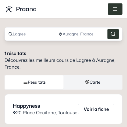
Lagree
Auragne, France
1
résultats
Découvrez les meilleurs cours de
Lagree
à
Auragne,
France
.
Résultats
Carte
Happyness
Voir la fiche
20 Place Occitane
,
Toulouse