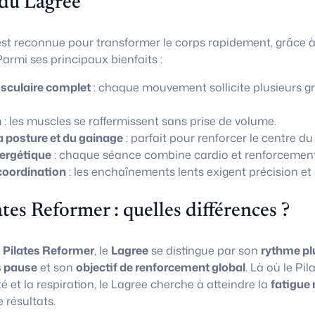
 du Lagree
st reconnue pour transformer le corps rapidement, grâce 
armi ses principaux bienfaits :
culaire complet
: chaque mouvement sollicite plusieurs g
n
: les muscles se raffermissent sans prise de volume.
a posture et du gainage
: parfait pour renforcer le centre du
ergétique
: chaque séance combine cardio et renforcement
coordination
: les enchaînements lents exigent précision et 
ates Reformer : quelles différences ?
u
Pilates Reformer
, le
Lagree
se distingue par son
rythme pl
 pause
et son
objectif de renforcement global
. Là où le Pi
té et la respiration, le Lagree cherche à atteindre la
fatigue 
résultats.