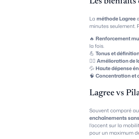
Les bienfaits
La
méthode Lagree
e
minutes seulement. P
🔥
Renforcement mus
la fois.
💪
Tonus et définitio
🧘‍♀️
Amélioration de l
💦
Haute dépense én
🧠
Concentration et 
Lagree vs Pil
Souvent comparé a
enchaînements sans
l’accent sur la mobili
pour un maximum de 