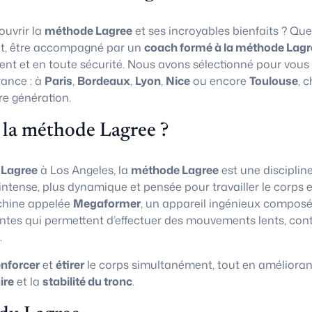
uvrir la
méthode Lagree
et ses incroyables bienfaits ? Que
t, être accompagné par un
coach formé à la méthode Lagr
ent et en toute sécurité. Nous avons sélectionné pour vous
rance : à
Paris
,
Bordeaux
,
Lyon
,
Nice
ou encore
Toulouse
, 
re génération.
 la méthode Lagree ?
 Lagree
à Los Angeles, la
méthode Lagree
est une disciplin
 intense, plus dynamique et pensée pour travailler le corps e
chine appelée
Megaformer
, un appareil ingénieux composé
ntes qui permettent d’effectuer des mouvements lents, con
.
enforcer
et
étirer
le corps simultanément, tout en amélioran
ire
et la
stabilité du tronc
.