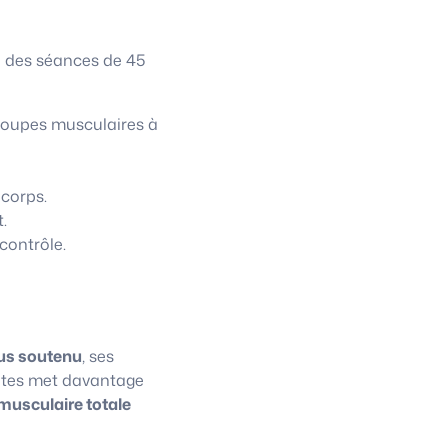
à des séances de 45
roupes musculaires à
 corps.
.
contrôle.
us soutenu
, ses
lates met davantage
musculaire totale