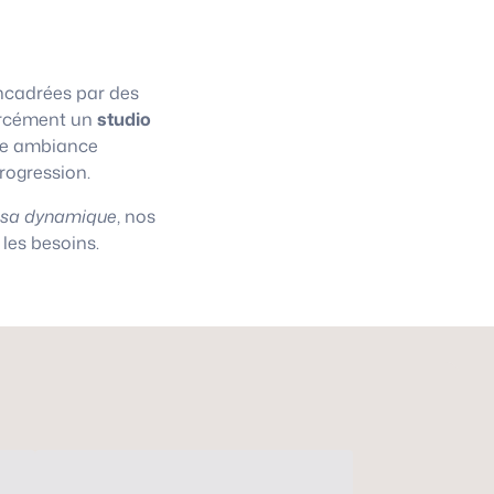
cadrées par des
 forcément un
studio
une ambiance
progression.
asa dynamique
, nos
les besoins.