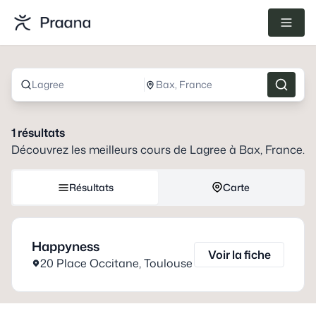
Lagree
Bax, France
1
résultats
Découvrez les meilleurs cours de
Lagree
à
Bax, France
.
Résultats
Carte
Happyness
Voir la fiche
20 Place Occitane
,
Toulouse