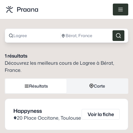
Lagree
Bérat, France
1
résultats
Découvrez les meilleurs cours de
Lagree
à
Bérat,
France
.
Résultats
Carte
Happyness
Voir la fiche
20 Place Occitane
,
Toulouse