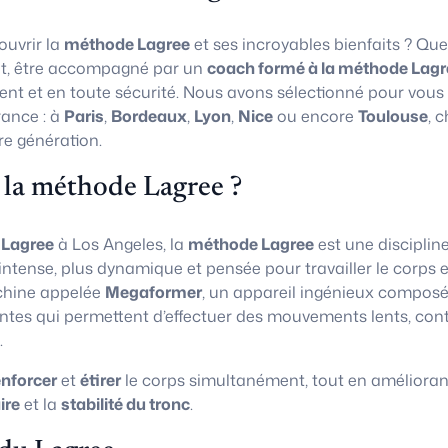
uvrir la
méthode Lagree
et ses incroyables bienfaits ? Que
t, être accompagné par un
coach formé à la méthode Lagr
ent et en toute sécurité. Nous avons sélectionné pour vous
rance : à
Paris
,
Bordeaux
,
Lyon
,
Nice
ou encore
Toulouse
, 
re génération.
 la méthode Lagree ?
 Lagree
à Los Angeles, la
méthode Lagree
est une disciplin
 intense, plus dynamique et pensée pour travailler le corps e
chine appelée
Megaformer
, un appareil ingénieux composé
ntes qui permettent d’effectuer des mouvements lents, con
.
enforcer
et
étirer
le corps simultanément, tout en amélioran
ire
et la
stabilité du tronc
.