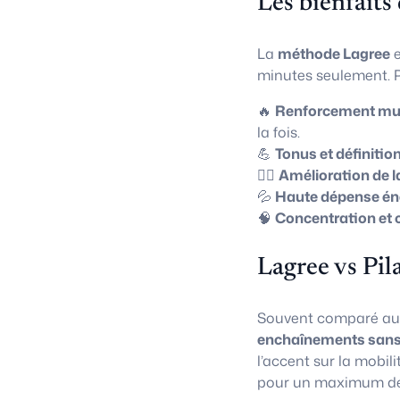
Les bienfaits
La
méthode Lagree
e
minutes seulement. P
🔥
Renforcement mus
la fois.
💪
Tonus et définitio
🧘‍♀️
Amélioration de l
💦
Haute dépense én
🧠
Concentration et 
Lagree vs Pil
Souvent comparé a
enchaînements sans
l’accent sur la mobili
pour un maximum de 