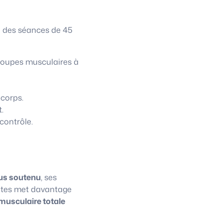
à des séances de 45
roupes musculaires à
 corps.
.
contrôle.
us soutenu
, ses
lates met davantage
musculaire totale