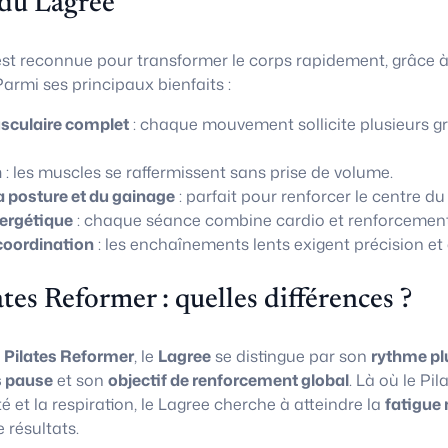
 du Lagree
st reconnue pour transformer le corps rapidement, grâce 
armi ses principaux bienfaits :
culaire complet
: chaque mouvement sollicite plusieurs g
n
: les muscles se raffermissent sans prise de volume.
a posture et du gainage
: parfait pour renforcer le centre du
ergétique
: chaque séance combine cardio et renforcement
coordination
: les enchaînements lents exigent précision et 
ates Reformer : quelles différences ?
u
Pilates Reformer
, le
Lagree
se distingue par son
rythme pl
 pause
et son
objectif de renforcement global
. Là où le Pi
té et la respiration, le Lagree cherche à atteindre la
fatigue 
résultats.