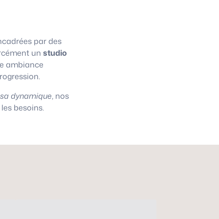
cadrées par des
 forcément un
studio
une ambiance
progression.
asa dynamique
, nos
les besoins.