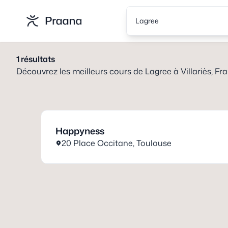
Lagree
1
résultats
Découvrez les meilleurs cours de
Lagree
à
Villariès, Fr
Happyness
20 Place Occitane
,
Toulouse