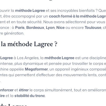
uvrir la
méthode Lagree
et ses incroyables bienfaits ? Que
t, être accompagné par un
coach formé à la méthode Lagr
ent et en toute sécurité. Nous avons sélectionné pour vous
rance : à
Paris
,
Bordeaux
,
Lyon
,
Nice
ou encore
Toulouse
, 
re génération.
 la méthode Lagree ?
 Lagree
à Los Angeles, la
méthode Lagree
est une disciplin
 intense, plus dynamique et pensée pour travailler le corps e
chine appelée
Megaformer
, un appareil ingénieux composé
ntes qui permettent d’effectuer des mouvements lents, con
.
enforcer
et
étirer
le corps simultanément, tout en amélioran
ire
et la
stabilité du tronc
.