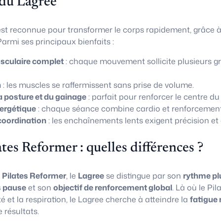
 du Lagree
st reconnue pour transformer le corps rapidement, grâce 
armi ses principaux bienfaits :
culaire complet
: chaque mouvement sollicite plusieurs g
n
: les muscles se raffermissent sans prise de volume.
a posture et du gainage
: parfait pour renforcer le centre du
ergétique
: chaque séance combine cardio et renforcement
coordination
: les enchaînements lents exigent précision et 
ates Reformer : quelles différences ?
u
Pilates Reformer
, le
Lagree
se distingue par son
rythme pl
 pause
et son
objectif de renforcement global
. Là où le Pi
té et la respiration, le Lagree cherche à atteindre la
fatigue 
résultats.