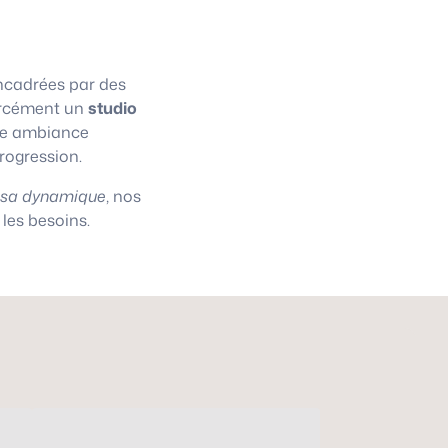
cadrées par des
 forcément un
studio
une ambiance
progression.
asa dynamique
, nos
les besoins.