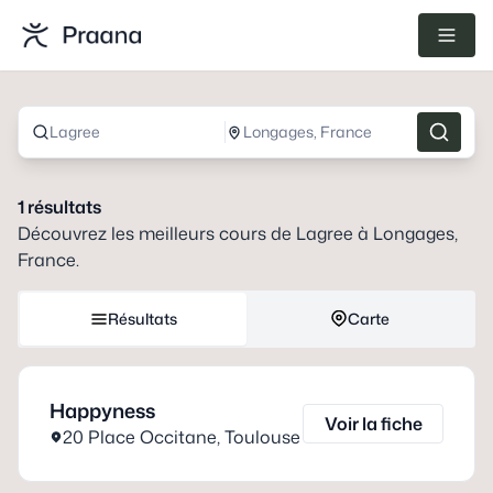
Lagree
Longages, France
1
résultats
Découvrez les meilleurs cours de
Lagree
à
Longages,
France
.
Résultats
Carte
Happyness
Voir la fiche
20 Place Occitane
,
Toulouse