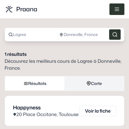
Lagree
Donneville, France
1
résultats
Découvrez les meilleurs cours de
Lagree
à
Donneville,
France
.
Résultats
Carte
Happyness
Voir la fiche
20 Place Occitane
,
Toulouse