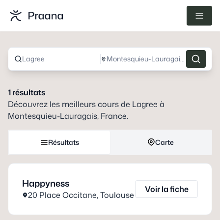
Lagree
Montesquieu-Lauragais, France
1
résultats
Découvrez les meilleurs cours de
Lagree
à
Montesquieu-Lauragais, France
.
Résultats
Carte
Happyness
Voir la fiche
20 Place Occitane
,
Toulouse