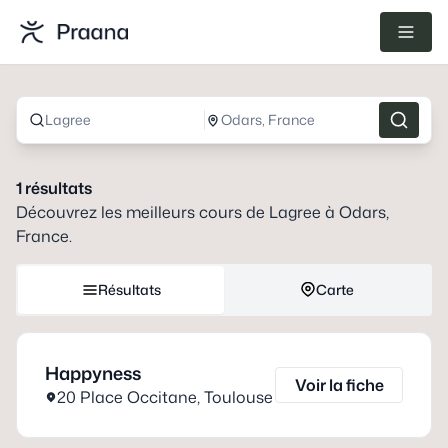
Lagree
Odars, France
1
résultats
Découvrez les meilleurs cours de
Lagree
à
Odars,
France
.
Résultats
Carte
Happyness
Voir la fiche
20 Place Occitane
,
Toulouse