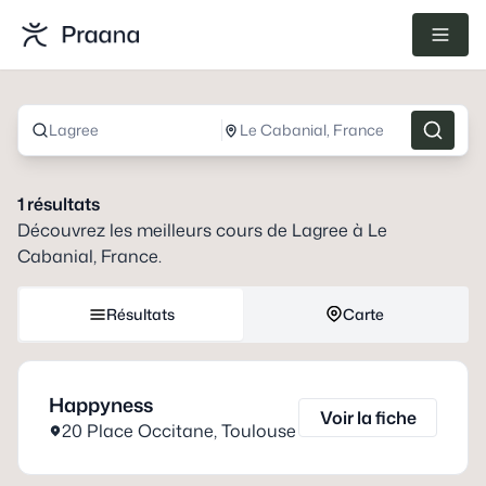
Lagree
Le Cabanial, France
1
résultats
Découvrez les meilleurs cours de
Lagree
à
Le
Cabanial, France
.
Résultats
Carte
Happyness
Voir la fiche
20 Place Occitane
,
Toulouse