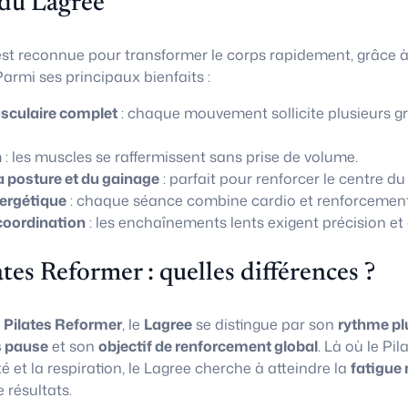
 du Lagree
st reconnue pour transformer le corps rapidement, grâce 
armi ses principaux bienfaits :
culaire complet
: chaque mouvement sollicite plusieurs g
n
: les muscles se raffermissent sans prise de volume.
a posture et du gainage
: parfait pour renforcer le centre du
ergétique
: chaque séance combine cardio et renforcement
coordination
: les enchaînements lents exigent précision et 
ates Reformer : quelles différences ?
u
Pilates Reformer
, le
Lagree
se distingue par son
rythme pl
 pause
et son
objectif de renforcement global
. Là où le Pi
té et la respiration, le Lagree cherche à atteindre la
fatigue 
résultats.