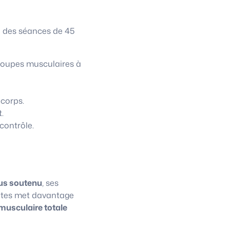
à des séances de 45
roupes musculaires à
 corps.
.
contrôle.
us soutenu
, ses
lates met davantage
musculaire totale