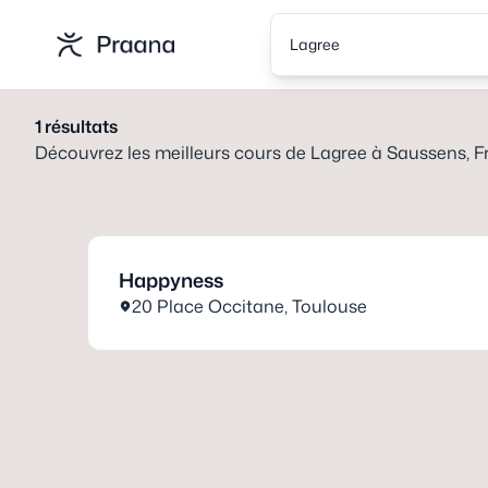
Lagree
1
résultats
Découvrez les meilleurs cours de
Lagree
à
Saussens, F
Happyness
20 Place Occitane
,
Toulouse