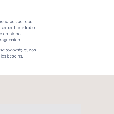
cadrées par des
 forcément un
studio
une ambiance
progression.
asa dynamique
, nos
les besoins.