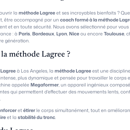
uvrir la
méthode Lagree
et ses incroyables bienfaits ? Que
t, être accompagné par un
coach formé à la méthode Lagr
ent et en toute sécurité. Nous avons sélectionné pour vous
rance : à
Paris
,
Bordeaux
,
Lyon
,
Nice
ou encore
Toulouse
, 
re génération.
 la méthode Lagree ?
 Lagree
à Los Angeles, la
méthode Lagree
est une disciplin
 intense, plus dynamique et pensée pour travailler le corps e
chine appelée
Megaformer
, un appareil ingénieux composé
ntes qui permettent d’effectuer des mouvements lents, con
.
enforcer
et
étirer
le corps simultanément, tout en amélioran
ire
et la
stabilité du tronc
.