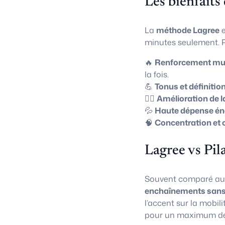
Les bienfaits
La
méthode Lagree
e
minutes seulement. P
🔥
Renforcement mus
la fois.
💪
Tonus et définitio
🧘‍♀️
Amélioration de l
💦
Haute dépense én
🧠
Concentration et 
Lagree vs Pil
Souvent comparé a
enchaînements sans
l’accent sur la mobili
pour un maximum de 