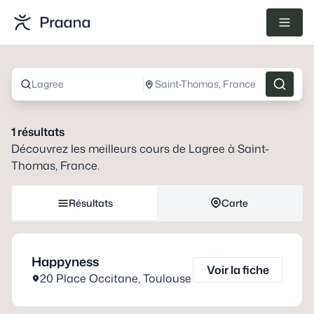
Lagree
Saint-Thomas, France
1
résultats
Découvrez les meilleurs cours de
Lagree
à
Saint-
Thomas, France
.
Résultats
Carte
Happyness
Voir la fiche
20 Place Occitane
,
Toulouse