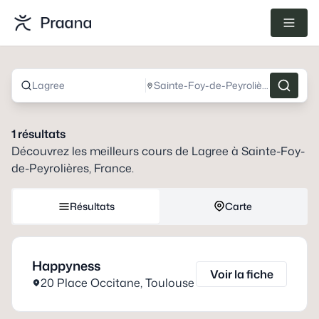
Lagree
Sainte-Foy-de-Peyrolières, France
1
résultats
Découvrez les meilleurs cours de
Lagree
à
Sainte-Foy-
de-Peyrolières, France
.
Résultats
Carte
Happyness
Voir la fiche
20 Place Occitane
,
Toulouse