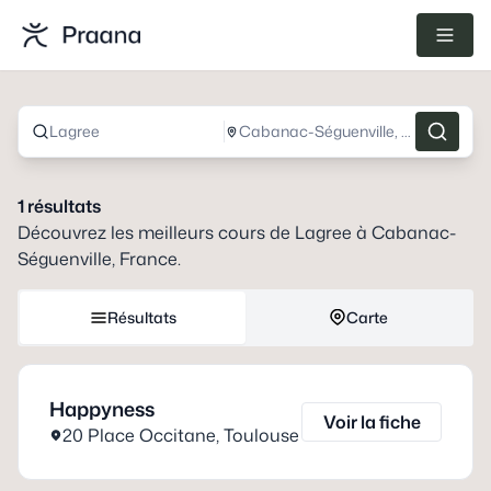
Lagree
Cabanac-Séguenville, France
1
résultats
Découvrez les meilleurs cours de
Lagree
à
Cabanac-
Séguenville, France
.
Résultats
Carte
Happyness
Voir la fiche
20 Place Occitane
,
Toulouse