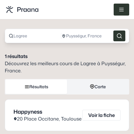
Lagree
Puysségur, France
1
résultats
Découvrez les meilleurs cours de
Lagree
à
Puysségur,
France
.
Résultats
Carte
Happyness
Voir la fiche
20 Place Occitane
,
Toulouse