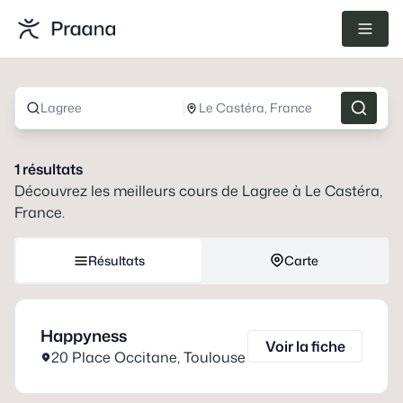
Lagree
Le Castéra, France
1
résultats
Découvrez les meilleurs cours de
Lagree
à
Le Castéra,
France
.
Résultats
Carte
Happyness
Voir la fiche
20 Place Occitane
,
Toulouse