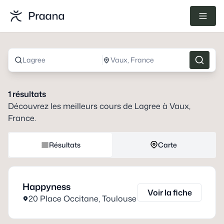
Lagree
Vaux, France
1
résultats
Découvrez les meilleurs cours de
Lagree
à
Vaux,
France
.
Résultats
Carte
Happyness
Voir la fiche
20 Place Occitane
,
Toulouse