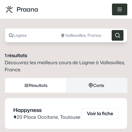
Lagree
Vallesvilles, France
1
résultats
Découvrez les meilleurs cours de
Lagree
à
Vallesvilles,
France
.
Résultats
Carte
Happyness
Voir la fiche
20 Place Occitane
,
Toulouse