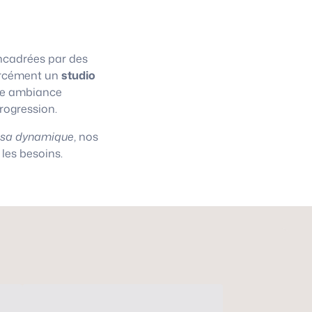
cadrées par des
 forcément un
studio
une ambiance
progression.
asa dynamique
, nos
les besoins.