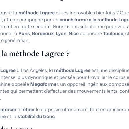
uvrir la
méthode Lagree
et ses incroyables bienfaits ? Que
t, être accompagné par un
coach formé à la méthode Lagr
ent et en toute sécurité. Nous avons sélectionné pour vous
rance : à
Paris
,
Bordeaux
,
Lyon
,
Nice
ou encore
Toulouse
, 
re génération.
 la méthode Lagree ?
 Lagree
à Los Angeles, la
méthode Lagree
est une disciplin
 intense, plus dynamique et pensée pour travailler le corps e
chine appelée
Megaformer
, un appareil ingénieux composé
ntes qui permettent d’effectuer des mouvements lents, con
.
enforcer
et
étirer
le corps simultanément, tout en amélioran
ire
et la
stabilité du tronc
.