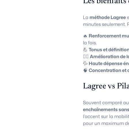
Les bienfaits
La
méthode Lagree
e
minutes seulement. P
🔥
Renforcement mus
la fois.
💪
Tonus et définitio
🧘‍♀️
Amélioration de l
💦
Haute dépense én
🧠
Concentration et 
Lagree vs Pil
Souvent comparé a
enchaînements sans
l’accent sur la mobili
pour un maximum de 