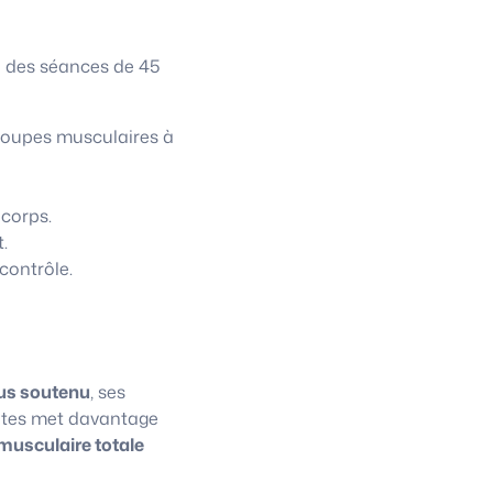
à des séances de 45
roupes musculaires à
 corps.
.
contrôle.
us soutenu
, ses
lates met davantage
musculaire totale