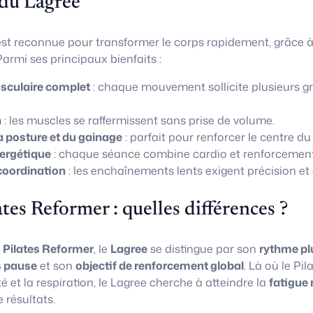
 du Lagree
st reconnue pour transformer le corps rapidement, grâce 
armi ses principaux bienfaits :
culaire complet
: chaque mouvement sollicite plusieurs g
n
: les muscles se raffermissent sans prise de volume.
a posture et du gainage
: parfait pour renforcer le centre du
ergétique
: chaque séance combine cardio et renforcement
coordination
: les enchaînements lents exigent précision et 
ates Reformer : quelles différences ?
u
Pilates Reformer
, le
Lagree
se distingue par son
rythme pl
 pause
et son
objectif de renforcement global
. Là où le Pi
té et la respiration, le Lagree cherche à atteindre la
fatigue 
résultats.