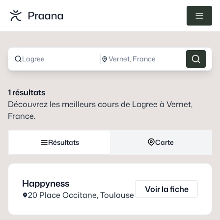
Lagree
Vernet, France
1
résultats
Découvrez les meilleurs cours de
Lagree
à
Vernet,
France
.
Résultats
Carte
Happyness
Voir la fiche
20 Place Occitane
,
Toulouse