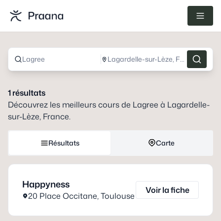
Lagree
Lagardelle-sur-Lèze, France
1
résultats
Découvrez les meilleurs cours de
Lagree
à
Lagardelle-
sur-Lèze, France
.
Résultats
Carte
Happyness
Voir la fiche
20 Place Occitane
,
Toulouse