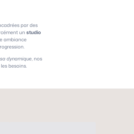
cadrées par des
 forcément un
studio
une ambiance
progression.
asa dynamique
, nos
les besoins.