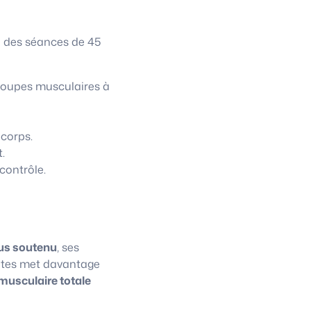
à des séances de 45
roupes musculaires à
 corps.
.
contrôle.
us soutenu
, ses
lates met davantage
musculaire totale