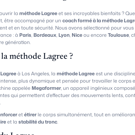
uvrir la
méthode Lagree
et ses incroyables bienfaits ? Que
t, être accompagné par un
coach formé à la méthode Lagr
ent et en toute sécurité. Nous avons sélectionné pour vous
rance : à
Paris
,
Bordeaux
,
Lyon
,
Nice
ou encore
Toulouse
, 
re génération.
 la méthode Lagree ?
 Lagree
à Los Angeles, la
méthode Lagree
est une disciplin
 intense, plus dynamique et pensée pour travailler le corps e
chine appelée
Megaformer
, un appareil ingénieux composé
ntes qui permettent d’effectuer des mouvements lents, con
.
enforcer
et
étirer
le corps simultanément, tout en amélioran
ire
et la
stabilité du tronc
.