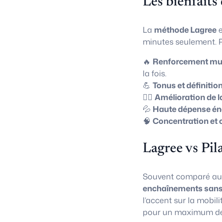
Les bienfaits
La
méthode Lagree
e
minutes seulement. P
🔥
Renforcement mus
la fois.
💪
Tonus et définitio
🧘‍♀️
Amélioration de l
💦
Haute dépense én
🧠
Concentration et 
Lagree vs Pil
Souvent comparé a
enchaînements sans
l’accent sur la mobili
pour un maximum de 