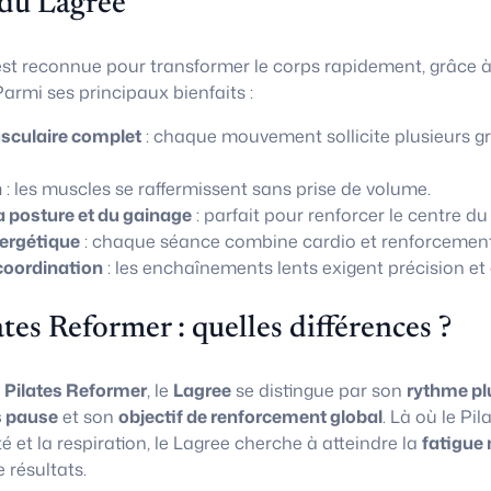
 du Lagree
st reconnue pour transformer le corps rapidement, grâce 
armi ses principaux bienfaits :
culaire complet
: chaque mouvement sollicite plusieurs g
n
: les muscles se raffermissent sans prise de volume.
a posture et du gainage
: parfait pour renforcer le centre du
ergétique
: chaque séance combine cardio et renforcement
coordination
: les enchaînements lents exigent précision et 
ates Reformer : quelles différences ?
u
Pilates Reformer
, le
Lagree
se distingue par son
rythme pl
 pause
et son
objectif de renforcement global
. Là où le Pi
té et la respiration, le Lagree cherche à atteindre la
fatigue 
résultats.