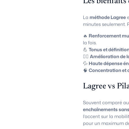
Les bienfaits
La
méthode Lagree
e
minutes seulement. P
🔥
Renforcement mus
la fois.
💪
Tonus et définitio
🧘‍♀️
Amélioration de l
💦
Haute dépense én
🧠
Concentration et 
Lagree vs Pil
Souvent comparé a
enchaînements sans
l’accent sur la mobili
pour un maximum de 