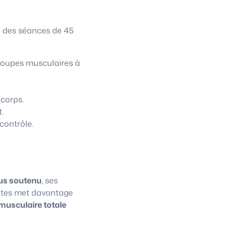
à des séances de 45
roupes musculaires à
 corps.
.
contrôle.
us soutenu
, ses
lates met davantage
musculaire totale