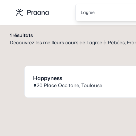
Lagree
1
résultats
Découvrez les meilleurs cours de
Lagree
à
Pébées, Fra
Happyness
20 Place Occitane
,
Toulouse