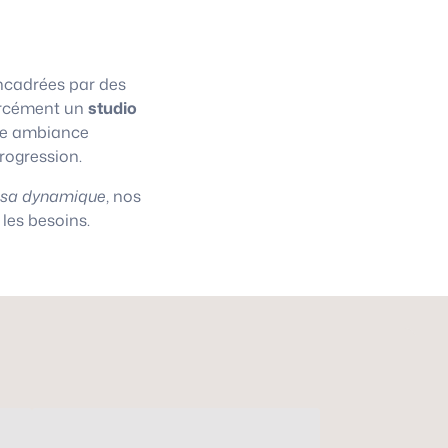
cadrées par des
 forcément un
studio
une ambiance
progression.
asa dynamique
, nos
les besoins.