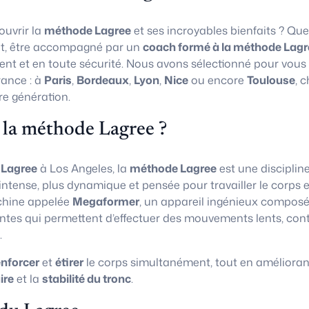
uvrir la
méthode Lagree
et ses incroyables bienfaits ? Que
t, être accompagné par un
coach formé à la méthode Lagr
ent et en toute sécurité. Nous avons sélectionné pour vous
rance : à
Paris
,
Bordeaux
,
Lyon
,
Nice
ou encore
Toulouse
, 
re génération.
 la méthode Lagree ?
 Lagree
à Los Angeles, la
méthode Lagree
est une disciplin
 intense, plus dynamique et pensée pour travailler le corps e
chine appelée
Megaformer
, un appareil ingénieux composé
ntes qui permettent d’effectuer des mouvements lents, con
.
enforcer
et
étirer
le corps simultanément, tout en amélioran
ire
et la
stabilité du tronc
.