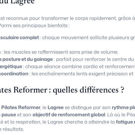
 du Lagree
st reconnue pour transformer le corps rapidement, grâce 
armi ses principaux bienfaits :
culaire complet
: chaque mouvement sollicite plusieurs g
n
: les muscles se raffermissent sans prise de volume.
a posture et du gainage
: parfait pour renforcer le centre du
ergétique
: chaque séance combine cardio et renforcement
coordination
: les enchaînements lents exigent précision et 
ates Reformer : quelles différences ?
u
Pilates Reformer
, le
Lagree
se distingue par son
rythme pl
 pause
et son
objectif de renforcement global
. Là où le Pi
té et la respiration, le Lagree cherche à atteindre la
fatigue 
résultats.