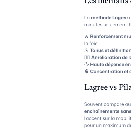
Les bienfaits
La
méthode Lagree
e
minutes seulement. P
🔥
Renforcement mus
la fois.
💪
Tonus et définitio
🧘‍♀️
Amélioration de l
💦
Haute dépense én
🧠
Concentration et 
Lagree vs Pil
Souvent comparé a
enchaînements sans
l’accent sur la mobili
pour un maximum de 