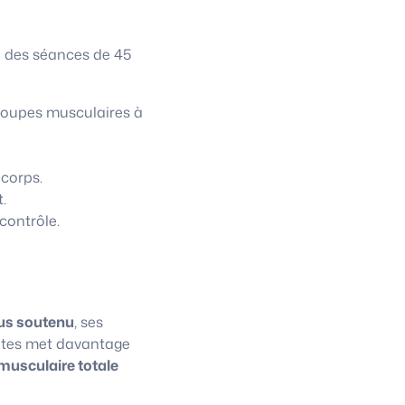
à des séances de 45
roupes musculaires à
 corps.
.
contrôle.
us soutenu
, ses
lates met davantage
musculaire totale