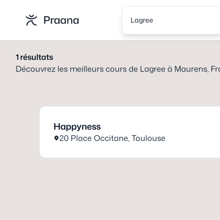
Lagree
1
résultats
Découvrez les meilleurs cours de
Lagree
à
Maurens, F
Happyness
20 Place Occitane
,
Toulouse