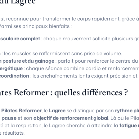
 du Lagree
st reconnue pour transformer le corps rapidement, grâce 
armi ses principaux bienfaits :
culaire complet
: chaque mouvement sollicite plusieurs g
n
: les muscles se raffermissent sans prise de volume.
a posture et du gainage
: parfait pour renforcer le centre du
ergétique
: chaque séance combine cardio et renforcement
coordination
: les enchaînements lents exigent précision et 
ates Reformer : quelles différences ?
u
Pilates Reformer
, le
Lagree
se distingue par son
rythme pl
 pause
et son
objectif de renforcement global
. Là où le Pi
té et la respiration, le Lagree cherche à atteindre la
fatigue 
résultats.