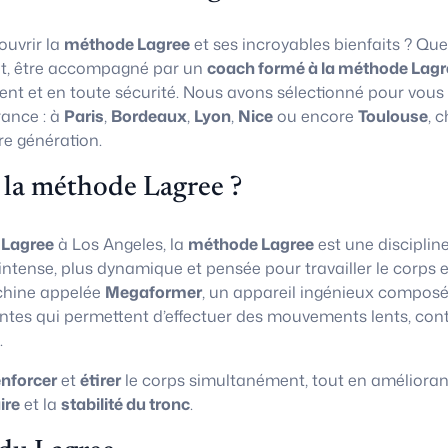
uvrir la
méthode Lagree
et ses incroyables bienfaits ? Que
t, être accompagné par un
coach formé à la méthode Lagr
ent et en toute sécurité. Nous avons sélectionné pour vous
rance : à
Paris
,
Bordeaux
,
Lyon
,
Nice
ou encore
Toulouse
, 
re génération.
 la méthode Lagree ?
 Lagree
à Los Angeles, la
méthode Lagree
est une disciplin
 intense, plus dynamique et pensée pour travailler le corps e
chine appelée
Megaformer
, un appareil ingénieux composé
ntes qui permettent d’effectuer des mouvements lents, con
.
enforcer
et
étirer
le corps simultanément, tout en amélioran
ire
et la
stabilité du tronc
.