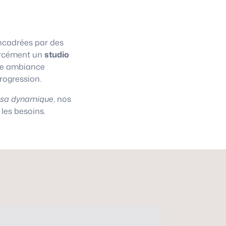
cadrées par des
 forcément un
studio
une ambiance
progression.
asa dynamique
, nos
les besoins.