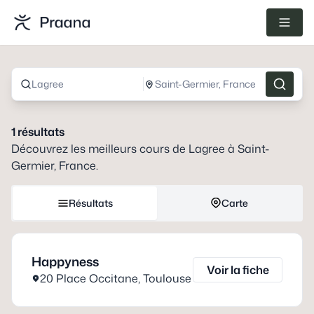
Lagree
Saint-Germier, France
1
résultats
Découvrez les meilleurs cours de
Lagree
à
Saint-
Germier, France
.
Résultats
Carte
Happyness
Voir la fiche
20 Place Occitane
,
Toulouse