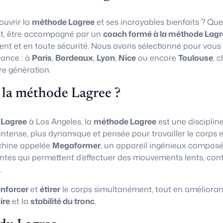
uvrir la
méthode Lagree
et ses incroyables bienfaits ? Que
t, être accompagné par un
coach formé à la méthode Lagr
ent et en toute sécurité. Nous avons sélectionné pour vous
rance : à
Paris
,
Bordeaux
,
Lyon
,
Nice
ou encore
Toulouse
, 
re génération.
 la méthode Lagree ?
 Lagree
à Los Angeles, la
méthode Lagree
est une disciplin
 intense, plus dynamique et pensée pour travailler le corps e
chine appelée
Megaformer
, un appareil ingénieux composé
ntes qui permettent d’effectuer des mouvements lents, con
.
enforcer
et
étirer
le corps simultanément, tout en amélioran
ire
et la
stabilité du tronc
.