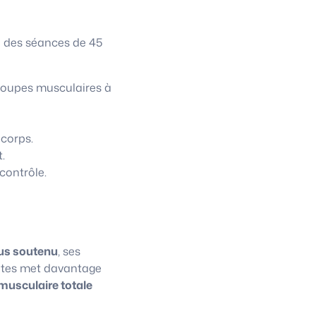
à des séances de 45
roupes musculaires à
 corps.
.
contrôle.
us soutenu
, ses
lates met davantage
musculaire totale