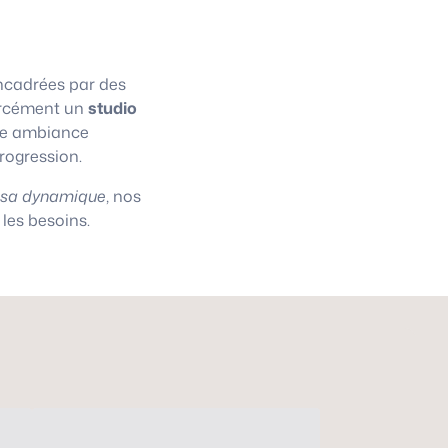
cadrées par des
 forcément un
studio
une ambiance
progression.
asa dynamique
, nos
les besoins.