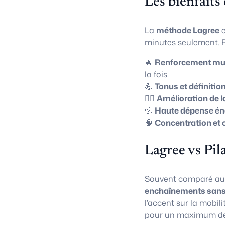
Les bienfaits
La
méthode Lagree
e
minutes seulement. P
🔥
Renforcement mus
la fois.
💪
Tonus et définitio
🧘‍♀️
Amélioration de l
💦
Haute dépense én
🧠
Concentration et 
Lagree vs Pil
Souvent comparé a
enchaînements sans
l’accent sur la mobili
pour un maximum de 