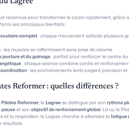
 du Lagree
st reconnue pour transformer le corps rapidement, grâce 
armi ses principaux bienfaits :
culaire complet
: chaque mouvement sollicite plusieurs g
n
: les muscles se raffermissent sans prise de volume.
a posture et du gainage
: parfait pour renforcer le centre du
ergétique
: chaque séance combine cardio et renforcement
coordination
: les enchaînements lents exigent précision et 
ates Reformer : quelles différences ?
u
Pilates Reformer
, le
Lagree
se distingue par son
rythme pl
 pause
et son
objectif de renforcement global
. Là où le Pi
té et la respiration, le Lagree cherche à atteindre la
fatigue 
résultats.