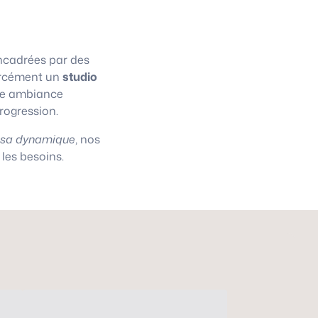
cadrées par des
 forcément un
studio
une ambiance
progression.
asa dynamique
, nos
les besoins.