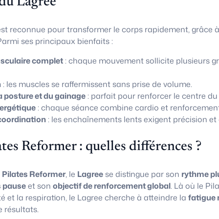
 du Lagree
st reconnue pour transformer le corps rapidement, grâce 
armi ses principaux bienfaits :
culaire complet
: chaque mouvement sollicite plusieurs g
n
: les muscles se raffermissent sans prise de volume.
a posture et du gainage
: parfait pour renforcer le centre du
ergétique
: chaque séance combine cardio et renforcement
coordination
: les enchaînements lents exigent précision et 
ates Reformer : quelles différences ?
u
Pilates Reformer
, le
Lagree
se distingue par son
rythme pl
 pause
et son
objectif de renforcement global
. Là où le Pi
té et la respiration, le Lagree cherche à atteindre la
fatigue 
résultats.