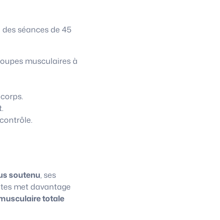
à des séances de 45
roupes musculaires à
 corps.
.
contrôle.
us soutenu
, ses
lates met davantage
musculaire totale