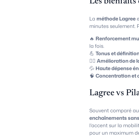
Les bienfaits
La
méthode Lagree
e
minutes seulement. P
🔥
Renforcement mus
la fois.
💪
Tonus et définitio
🧘‍♀️
Amélioration de l
💦
Haute dépense én
🧠
Concentration et 
Lagree vs Pil
Souvent comparé a
enchaînements sans
l’accent sur la mobili
pour un maximum de 