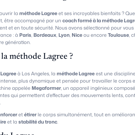
uvrir la
méthode Lagree
et ses incroyables bienfaits ? Que
t, être accompagné par un
coach formé à la méthode Lagr
ent et en toute sécurité. Nous avons sélectionné pour vous
rance : à
Paris
,
Bordeaux
,
Lyon
,
Nice
ou encore
Toulouse
, 
re génération.
 la méthode Lagree ?
 Lagree
à Los Angeles, la
méthode Lagree
est une disciplin
 intense, plus dynamique et pensée pour travailler le corps e
chine appelée
Megaformer
, un appareil ingénieux composé
ntes qui permettent d’effectuer des mouvements lents, con
.
enforcer
et
étirer
le corps simultanément, tout en amélioran
ire
et la
stabilité du tronc
.